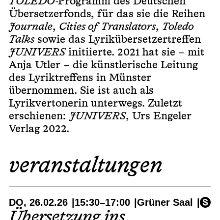
TOLEDO
-Programm des Deutschen
Übersetzerfonds, für das sie die Reihen
Journale
,
Cities of Translators
,
Toledo
Talks
sowie das Lyrikübersetzertreffen
JUNIVERS
initiierte. 2021 hat sie – mit
Anja Utler – die künstlerische Leitung
des Lyriktreffens in Münster
übernommen. Sie ist auch als
Lyrikvertonerin unterwegs. Zuletzt
erschienen:
JUNIVERS
, Urs Engeler
Verlag 2022.
veranstaltungen
DO, 26.02.26
15:30
–
17:00
Grüner Saal
Übersetzung ins