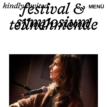
festival &
kindly invited
MENÜ
symposium
teil­nehmende