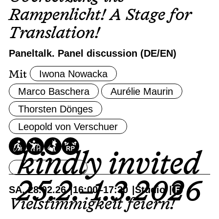
Rampenlicht! A Stage for
Translation!
Paneltalk. Panel discussion (DE/EN)
Iwona Nowacka
Mit
Marco Baschera
Aurélie Maurin
Thorsten Dönges
Leopold von Verschuer
kindly invited
Ticket buchen
25.2.–1.3.2026
SA, 28.02.26
16:00
–
17:30
Studio
Vielstimmigkeit feiern!