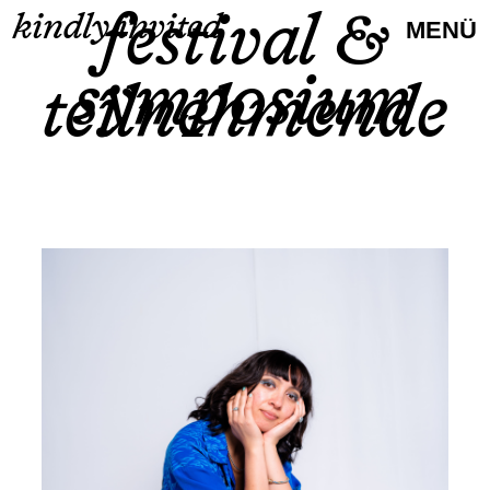
festival &
kindly invited
MENÜ
symposium
teil­nehmende